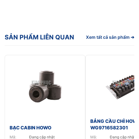
SẢN PHẨM LIÊN QUAN
Xem tất cả sản phẩm ➔
BẢNG CẦU CHÌ HOW
BẠC CABIN HOWO
WG9716582301
Mã:
Đang cập nhật
Mã:
Đang cập nhật