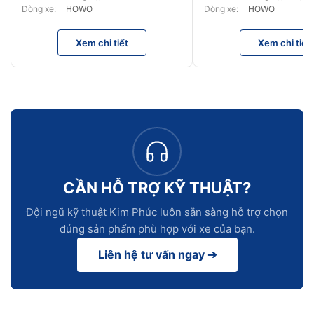
Dòng xe:
HOWO
Dòng xe:
HOWO
Xem chi tiết
Xem chi tiết
CẦN HỖ TRỢ KỸ THUẬT?
Đội ngũ kỹ thuật Kim Phúc luôn sẵn sàng hỗ trợ chọn
đúng sản phẩm phù hợp với xe của bạn.
Liên hệ tư vấn ngay ➔