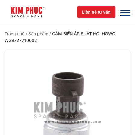
Skip
to
Liên hệ tư vấn
content
Trang chủ
/
Sản phẩm
/
CẢM BIẾN ÁP SUẤT HƠI HOWO
WG9727710002