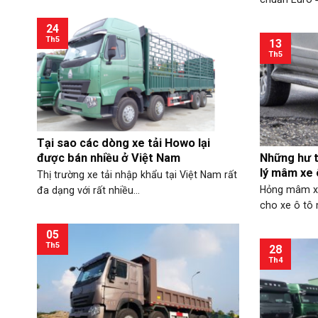
24
Th5
13
Th5
Tại sao các dòng xe tải Howo lại
được bán nhiều ở Việt Nam
Những hư t
lý mâm xe 
Thị trường xe tải nhập khẩu tại Việt Nam rất
Hỏng mâm x
đa dạng với rất nhiều...
cho xe ô tô 
05
Th5
28
Th4