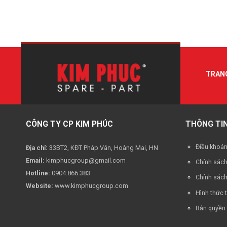
TRAN
CÔNG TY CP KIM PHÚC
THÔNG TIN
Điều khoả
Địa chỉ:
33BT2, KĐT Pháp Vân, Hoàng Mai, HN
Email:
kimphucgroup@gmail.com
Chính sác
Hotline:
0904.866.383
Chính sách
Website:
www.kimphucgroup.com
Hình thức 
Bản quyền 