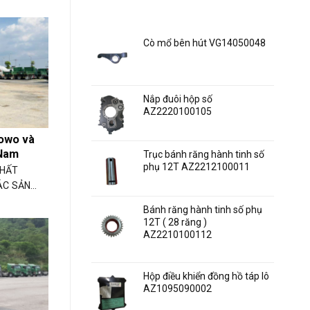
ben
Nam
ô
SẢN PHẨM MỚI
4
tô
chân
Howo
Cò mổ bên hút VG14050048
thùng
Liên hệ báo giá
Vuông
dài
6,3m
Nắp đuôi hộp số
2017
AZ2220100105
Liên hệ báo giá
Howo và
 Nam
Trục bánh răng hành tinh số
phụ 12T AZ2212100011
CHẤT
Liên hệ báo giá
C SẢN...
Bánh răng hành tinh số phụ
12T ( 28 răng )
AZ2210100112
Liên hệ báo giá
Hộp điều khiển đồng hồ táp lô
AZ1095090002
Liên hệ báo giá