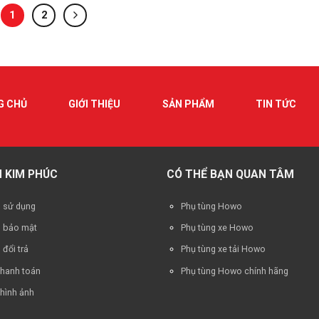
1
2
G CHỦ
GIỚI THIỆU
SẢN PHẨM
TIN TỨC
 KIM PHÚC
CÓ THỂ BẠN QUAN TÂM
n sử dụng
Phụ tùng Howo
h bảo mật
Phụ tùng xe Howo
 đổi trả
Phụ tùng xe tải Howo
thanh toán
Phụ tùng Howo chính hãng
hình ảnh