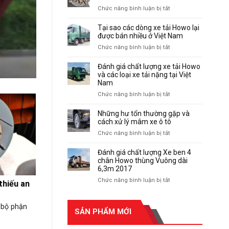
tốt
cả
ở
Chức năng bình luận bị tắt
nhất
các
Dấu
thông
hiệu
Tại sao các dòng xe tải Howo lại
tin
cảnh
được bán nhiều ở Việt Nam
liên
báo
ở
Chức năng bình luận bị tắt
quan
phanh
Tại
đến
xe
sao
sử
Đánh giá chất lượng xe tải Howo
thiếu
các
dụng
và các loại xe tải nặng tại Việt
an
dòng
Nam
xe
toàn
xe
tải
ở
Chức năng bình luận bị tắt
tải
tiêu
Đánh
Howo
chuẩn
giá
Những hư tổn thường gặp và
lại
Euro
chất
cách xử lý mâm xe ô tô
được
5
lượng
ở
Chức năng bình luận bị tắt
bán
xe
Những
nhiều
tải
hư
ở
Đánh giá chất lượng Xe ben 4
Howo
tổn
chân Howo thùng Vuông dài
Việt
và
thường
6,3m 2017
Nam
các
gặp
ở
Chức năng bình luận bị tắt
loại
thiếu an
và
Đánh
xe
cách
giá
tải
xử
 bộ phận
chất
nặng
SẢN PHẨM MỚI
lý
lượng
tại
mâm
Xe
Việt
xe