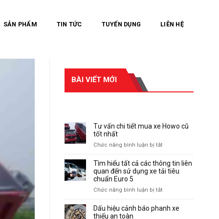
SẢN PHẨM
TIN TỨC
TUYỂN DỤNG
LIÊN HỆ
BÀI VIẾT MỚI
RECENT POSTS
Tư vấn chi tiết mua xe Howo cũ
tốt nhất
ở
Chức năng bình luận bị tắt
Tư
vấn
Tìm hiểu tất cả các thông tin liên
chi
quan đến sử dụng xe tải tiêu
tiết
chuẩn Euro 5
mua
ở
Chức năng bình luận bị tắt
xe
Tìm
Howo
hiểu
Dấu hiệu cảnh báo phanh xe
cũ
tất
thiếu an toàn