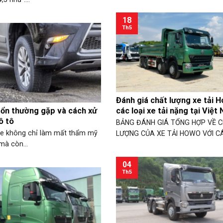
18
Th5
Đánh giá chất lượng xe tải 
ổn thường gặp và cách xử
các loại xe tải nặng tại Việt
ô tô
BẢNG ĐÁNH GIÁ TỔNG HỢP VỀ 
e không chỉ làm mất thẩm mỹ
LƯỢNG CỦA XE TẢI HOWO VỚI CÁ
mà còn...
04
Th5