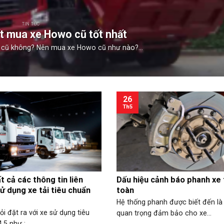
TIN TỨC
ết mua xe Howo cũ tốt nhất
 cũ không? Nên mua xe Howo cũ như nào?...
26
Th5
t cả các thông tin liên
Dấu hiệu cảnh báo phanh xe 
ử dụng xe tải tiêu chuẩn
toàn
Hệ thống phanh được biết đến là
i đặt ra với xe sử dụng tiêu
quan trọng đảm bảo cho xe...
5 như :...