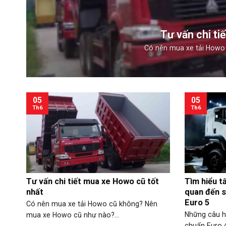
Tư vấn chi ti
Có nên mua xe tải Howo
05
05
Th6
Th6
Tư vấn chi tiết mua xe Howo cũ tốt
Tìm hiểu tấ
nhất
quan đến s
Euro 5
Có nên mua xe tải Howo cũ không? Nên
Những câu hỏ
mua xe Howo cũ như nào?...
chuẩn Euro 4,