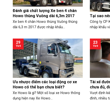
Đánh giá chất lượng Xe ben 4 chân
Howo thùng Vuông dài 6,3m 2017
Tại sao n
Xe ben 4 chân Howo thùng Vuông thùng
Công ty CP K
dài 6,3 m 2017 được nhập khẩu...
nhập khẩu và
29
23
Th9
Th9
Ưu nhược điểm các loại động cơ xe
Tài xế đườn
Howo có thể bạn chưa biết?
chưa đủ, đ
Xe Howo là gì? Một số loại xe Howo thông
Vượt định kiế
dụng hiện nay Xe Howo...
đình, nhiều t