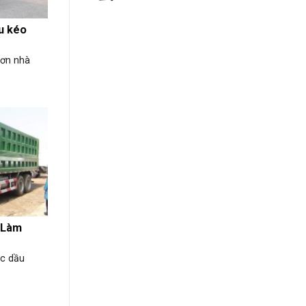
u kéo
sơn nhà
 Làm
ức dầu