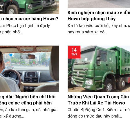
Kinh nghiệm chọn màu xe đầ
ên chọn mua xe hãng Howo?
Howo hợp phong thủy
im Phúc hận hạnh là đại lý
Đã từ lâu việc cưới hỏi, xây nhà, 
 phân phối...
hay mua sắm xe cộ...
14
Th9
g dài: ‘Người bền chí thôi
Những Việc Quan Trọng Cần
ộng cơ xe cũng phải bền’
Trước Khi Lái Xe Tải Howo
n, áp lực thời gian, nỗi nhớ gia
Chuẩn Bị Động Cơ 1. Kiểm tra m
ài xế đường...
động cơ (mức dầu này phải...