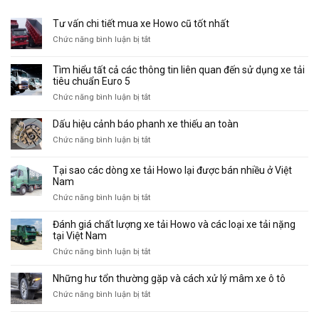
Tư vấn chi tiết mua xe Howo cũ tốt nhất
ở
Chức năng bình luận bị tắt
Tư
vấn
Tìm hiểu tất cả các thông tin liên quan đến sử dụng xe tải
chi
tiêu chuẩn Euro 5
tiết
ở
Chức năng bình luận bị tắt
mua
Tìm
xe
hiểu
Dấu hiệu cảnh báo phanh xe thiếu an toàn
Howo
tất
cũ
ở
Chức năng bình luận bị tắt
cả
tốt
Dấu
các
nhất
hiệu
Tại sao các dòng xe tải Howo lại được bán nhiều ở Việt
thông
cảnh
Nam
tin
báo
liên
ở
Chức năng bình luận bị tắt
phanh
quan
Tại
xe
đến
sao
Đánh giá chất lượng xe tải Howo và các loại xe tải nặng
thiếu
sử
các
tại Việt Nam
an
dụng
dòng
toàn
ở
Chức năng bình luận bị tắt
xe
xe
Đánh
tải
tải
giá
Những hư tổn thường gặp và cách xử lý mâm xe ô tô
tiêu
Howo
chất
chuẩn
lại
ở
Chức năng bình luận bị tắt
lượng
Euro
được
Những
xe
5
bán
hư