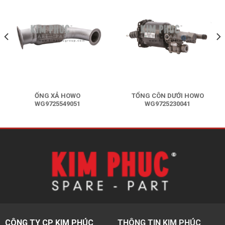
ỐNG XẢ HOWO
TỔNG CÔN DƯỚI HOWO
WG9725549051
WG9725230041
Liên hệ báo giá
Liên hệ báo giá
CÔNG TY CP KIM PHÚC
THÔNG TIN KIM PHÚC