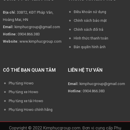
Điều khoản sử dụng
Địa chỉ:
33BT2, KĐT Pháp Vân,
Hoàng Mai, HN
Chính sách bảo mật
Email:
kimphucgroup@gmail.com
Chính sách đổi trả
Hotline:
0904.866.383
Hình thức thanh toán
Website:
www.kimphucgroup.com
Bản quyền hình ảnh
CÓ THỂ BẠN QUAN TÂM
LIÊN HỆ TƯ VẤN
Phụ tùng Howo
Email:
kimphucgroup@gmail.com
Hotline:
0904.866.383
Phụ tùng xe Howo
Phụ tùng xe tải Howo
Phụ tùng Howo chính hãng
Copyright © 2022 Kimphucgroup.com. Đơn vị cung cấp Phụ