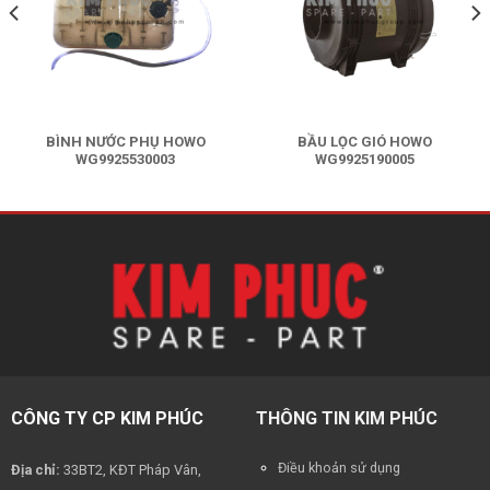
BÌNH NƯỚC PHỤ HOWO
BẦU LỌC GIÓ HOWO
WG9925530003
WG9925190005
Liên hệ báo giá
Liên hệ báo giá
CÔNG TY CP KIM PHÚC
THÔNG TIN KIM PHÚC
Điều khoản sử dụng
Địa chỉ:
33BT2, KĐT Pháp Vân,