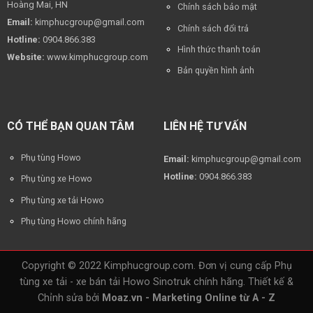
Hoàng Mai, HN
Chính sách bảo mật
Email:
kimphucgroup@gmail.com
Chính sách đổi trả
Hotline:
0904.866.383
Hình thức thanh toán
Website:
www.kimphucgroup.com
Bản quyền hình ảnh
CÓ THỂ BẠN QUAN TÂM
LIÊN HỆ TƯ VẤN
Phụ tùng Howo
Email:
kimphucgroup@gmail.com
Hotline:
0904.866.383
Phụ tùng xe Howo
Phụ tùng xe tải Howo
Phụ tùng Howo chính hãng
Copyright © 2022 Kimphucgroup.com. Đơn vị cung cấp Phụ
tùng xe tải - xe bán tải Howo Sinotruk chính hãng. Thiết kế &
Chỉnh sửa bởi
Moaz.vn - Marketing Online từ A - Z