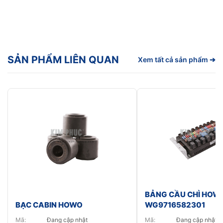
SẢN PHẨM LIÊN QUAN
Xem tất cả sản phẩm ➔
BẢNG CẦU CHÌ HOW
BẠC CABIN HOWO
WG9716582301
Mã:
Đang cập nhật
Mã:
Đang cập nhật