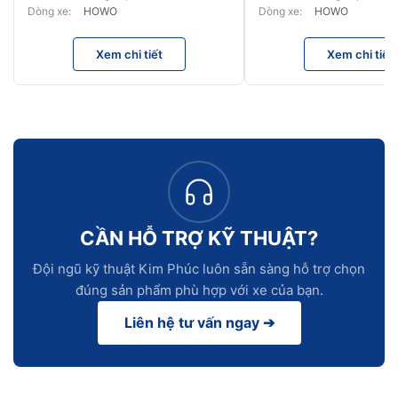
Dòng xe:
HOWO
Dòng xe:
HOWO
Xem chi tiết
Xem chi tiết
CẦN HỖ TRỢ KỸ THUẬT?
Đội ngũ kỹ thuật Kim Phúc luôn sẵn sàng hỗ trợ chọn
đúng sản phẩm phù hợp với xe của bạn.
Liên hệ tư vấn ngay ➔