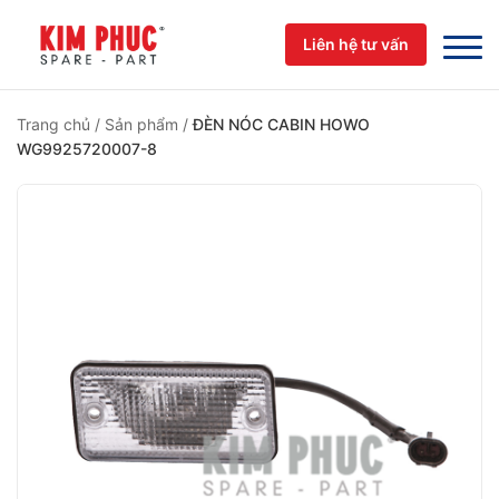
Skip
to
Liên hệ tư vấn
content
Trang chủ
/
Sản phẩm
/
ĐÈN NÓC CABIN HOWO
WG9925720007-8