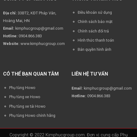
Điều khoản sử dụng
Địa chỉ:
33BT2, KĐT Pháp Vân,
Hoàng Mai, HN
Chính sách bảo mật
Email:
kimphucgroup@gmail.com
Chính sách đổi trả
Hotline:
0904.866.383
Hình thức thanh toán
Website:
www.kimphucgroup.com
Bản quyền hình ảnh
CÓ THỂ BẠN QUAN TÂM
LIÊN HỆ TƯ VẤN
Phụ tùng Howo
Email:
kimphucgroup@gmail.com
Hotline:
0904.866.383
Phụ tùng xe Howo
Phụ tùng xe tải Howo
Phụ tùng Howo chính hãng
Copyright © 2022 Kimphucgroup.com. Đơn vị cung cấp Phụ