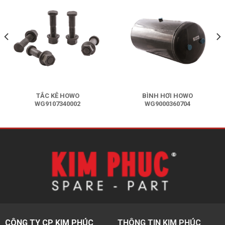
TẮC KÊ HOWO
BÌNH HƠI HOWO
WG9107340002
WG9000360704
Liên hệ báo giá
Liên hệ báo giá
CÔNG TY CP KIM PHÚC
THÔNG TIN KIM PHÚC