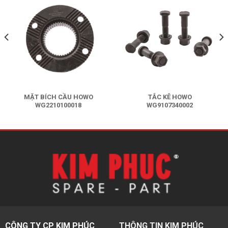
MẶT BÍCH CẦU HOWO
TẮC KÊ HOWO
WG2210100018
WG9107340002
Liên hệ báo giá
Liên hệ báo giá
CÔNG TY CP KIM PHÚC
THÔNG TIN KIM PHÚC