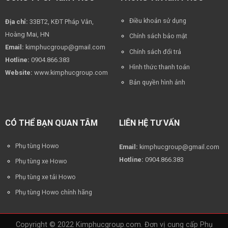
Điều khoản sử dụng
Địa chỉ:
33BT2, KĐT Pháp Vân,
Hoàng Mai, HN
Chính sách bảo mật
Email:
kimphucgroup@gmail.com
Chính sách đổi trả
Hotline:
0904.866.383
Hình thức thanh toán
Website:
www.kimphucgroup.com
Bản quyền hình ảnh
CÓ THỂ BẠN QUAN TÂM
LIÊN HỆ TƯ VẤN
Phụ tùng Howo
Email:
kimphucgroup@gmail.com
Hotline:
0904.866.383
Phụ tùng xe Howo
Phụ tùng xe tải Howo
Phụ tùng Howo chính hãng
Copyright © 2022 Kimphucgroup.com. Đơn vị cung cấp Phụ